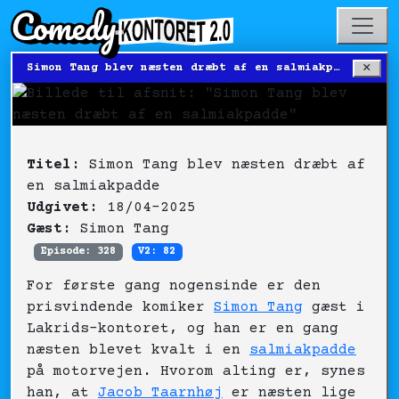
×
Simon Tang blev næsten dræbt af en salmiakpadde
Titel:
Simon Tang blev næsten dræbt af
en salmiakpadde
Udgivet:
18/04-2025
Gæst:
Simon Tang
Episode: 328
V2: 82
For første gang nogensinde er den
prisvindende komiker
Simon Tang
gæst i
Lakrids-kontoret, og han er en gang
næsten blevet kvalt i en
salmiakpadde
på motorvejen. Hvorom alting er, synes
han, at
Jacob Taarnhøj
er næsten lige