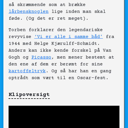
så skræmmende som at brække
lårbensknoglen
lige inden man skal
føde. (Og det er ret meget).
Torben forklarer den legendariske
revyvise
‘Vi er alle i samme båd’
fra
1944 med Helge Kjærulff-Schmidt.
Anders kan ikke kende forskel på Van
Gogh og
Picasso
, men mener bestemt at
den ene af dem er berømt for sine
kartoffeltryk
. Og så har han en gang
optrådt som vært til en Oscar-fest.
Klipoversigt