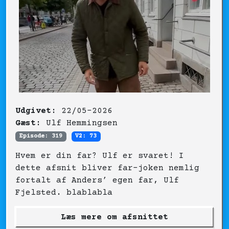
Udgivet:
22/05-2026
Gæst:
Ulf Hemmingsen
Episode: 319
V2: 73
Hvem er din far? Ulf er svaret! I
dette afsnit bliver far-joken nemlig
fortalt af Anders’ egen far, Ulf
Fjelsted. blablabla
Læs mere om afsnittet