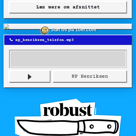
Læs mere om afsnittet
Støt os på 10er.com
📞 np_henriksen_telefon.mp3
NP Henriksen