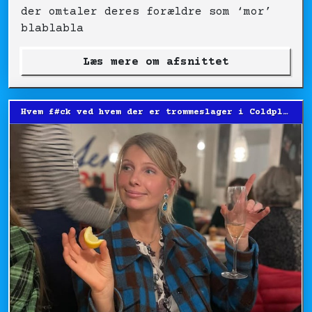
der omtaler deres forældre som ‘mor’
blablabla
Læs mere om afsnittet
Hvem f#ck ved hvem der er trommeslager i Coldplay?