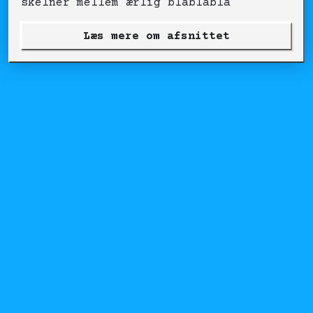
skelner mellem ærlig blablabla
Læs mere om afsnittet