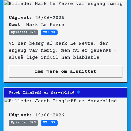
Udgivet:
26/06-2026
Gæst:
Mark Le Fevre
Episode: 324
V2: 78
Vi har besøg af Mark Le Fevre, der
engang var nærig, men nu er generøs –
altså lige indtil han blablabla
Læs mere om afsnittet
Jacob Tingleff er farveblind
🍓
Udgivet:
19/06-2026
Episode: 323
V2: 77