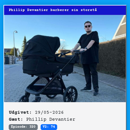
Phillip Devantier barberer sin storetå
Udgivet:
29/05-2026
Gæst:
Phillip Devantier
Episode: 320
V2: 74