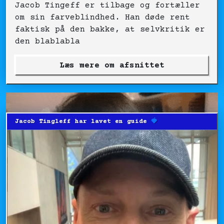
Jacob Tingeff er tilbage og fortæller
om sin farveblindhed. Han døde rent
faktisk på den bakke, at selvkritik er
den blablabla
Læs mere om afsnittet
Jacob Tingleff har lavet en guide
🍓