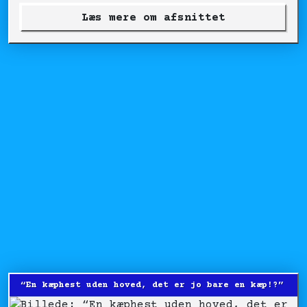
Læs mere om afsnittet
“En kæphest uden hoved, det er jo bare en kæp!?”