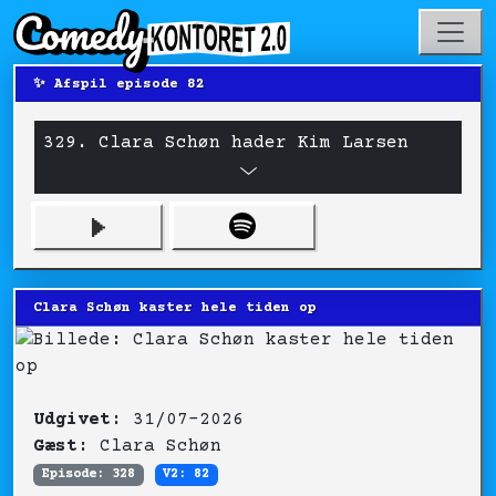
✨ Afspil episode 82
329. Clara Schøn hader Kim Larsen
Clara Schøn kaster hele tiden op
Udgivet:
31/07-2026
Gæst:
Clara Schøn
Episode: 328
V2: 82