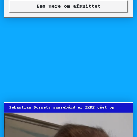
Læs mere om afsnittet
Sebastian Dorsets snørebånd er IKKE gået op