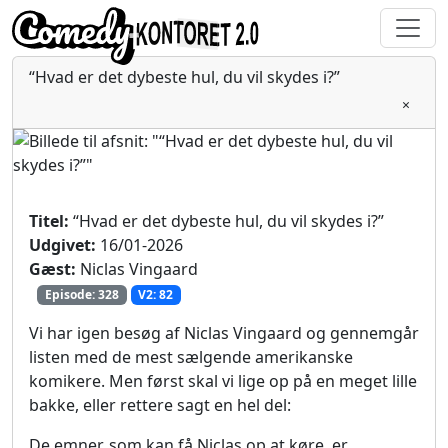
“Hvad er det dybeste hul, du vil skydes i?”
×
Titel:
“Hvad er det dybeste hul, du vil skydes i?”
Udgivet:
16/01-2026
Gæst:
Niclas Vingaard
Episode: 328
V2: 82
Vi har igen besøg af Niclas Vingaard og gennemgår
listen med de mest sælgende amerikanske
komikere. Men først skal vi lige op på en meget lille
bakke, eller rettere
sagt en hel del:
De emner, som kan få Niclas op at køre, er