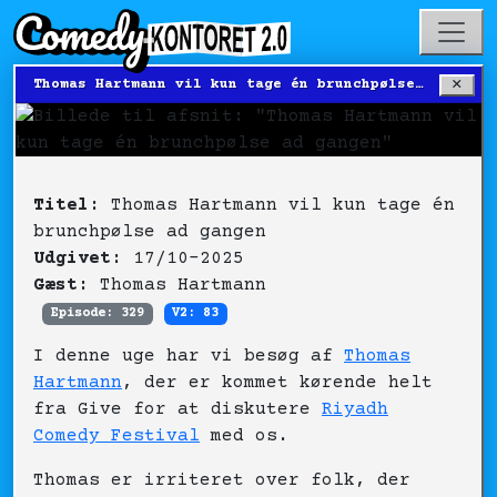
×
Thomas Hartmann vil kun tage én brunchpølse ad gangen
Titel:
Thomas Hartmann vil kun tage én
brunchpølse ad gangen
Udgivet:
17/10-2025
Gæst:
Thomas Hartmann
Episode: 329
V2: 83
I denne uge har vi besøg af
Thomas
Hartmann
, der er kommet kørende helt
fra Give for at diskutere
Riyadh
Comedy Festival
med os.
Thomas er irriteret over folk, der