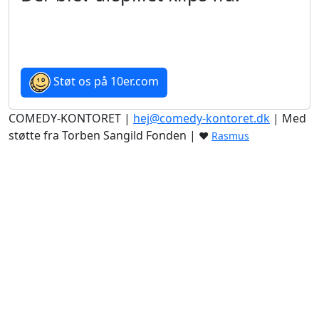
Støt os på 10er.com
COMEDY-KONTORET |
hej@comedy-kontoret.dk
| Med
støtte fra Torben Sangild Fonden |
♥
Rasmus