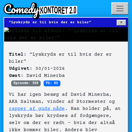
×
“Lyskryds er til hvis der er biler”
Titel:
“Lyskryds er til hvis der er
biler”
Udgivet:
30/01-2026
Gæst:
David Minerba
Episode: 328
V2: 82
Vi har igen besøg af David Minerba,
AKA Saltman, vinder af Stormester og
rapper af guds nåde
. Han holder på, at
lyskryds bør krydses af fodgængere,
selv om der er rødt – hvis der altså
ikke kommer biler. Anders blev