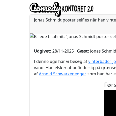
Jonas Schmidt poster selfies når han vint
Udgivet:
28/11-2025
Gæst:
Jonas Schmi
I denne uge har vi besøg af
vinterbader J
vand. Han elsker at befinde sig på græns
af
Arnold Schwarzenegger
, som han har e
Før