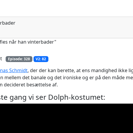
erbader
dt
Episode: 328
V2: 82
onas Schmidt
, der der kan berette, at ens mandighed ikke l
en mellem det banale og det ironiske og er på den måde me
n decideret besættelse af.
ste gang vi ser Dolph-kostumet: