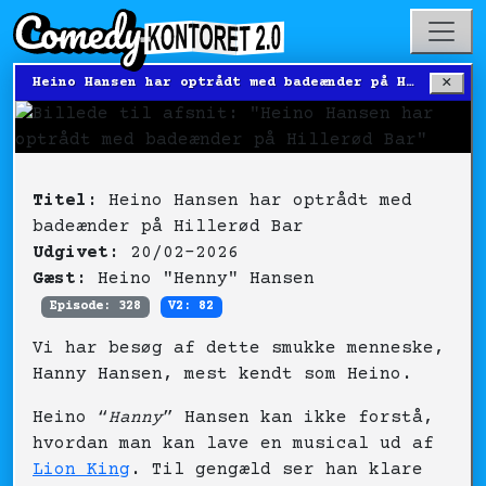
×
Heino Hansen har optrådt med badeænder på Hillerød Bar
Titel:
Heino Hansen har optrådt med
badeænder på Hillerød Bar
Udgivet:
20/02-2026
Gæst:
Heino "Henny" Hansen
Episode: 328
V2: 82
Vi har besøg af dette smukke menneske,
Hanny Hansen, mest kendt som Heino.
Heino “
Hanny
” Hansen kan ikke forstå,
hvordan man kan lave en musical ud af
Lion King
. Til gengæld ser han klare